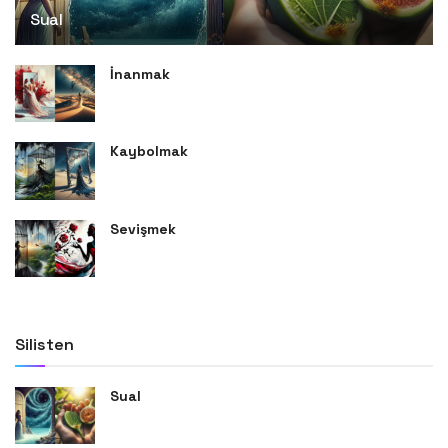
Sual
İnanmak
Kaybolmak
Sevişmek
Silisten
Sual