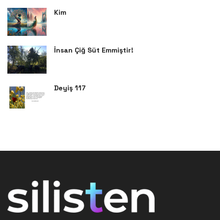
Kim
İnsan Çiğ Süt Emmiştir!
Deyiş 117